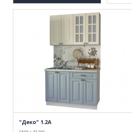
"Деко" 1.2А
Г600 / Д1200