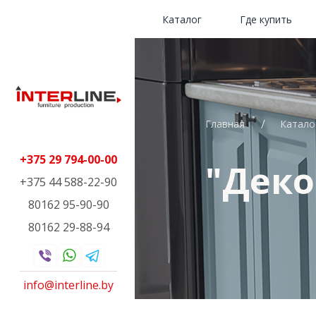
Каталог
Где купить
Главная
Катало
+375 29 794-00-00
"Деко
+375 44 588-22-90
80162 95-90-90
80162 29-88-94
info@interline.by