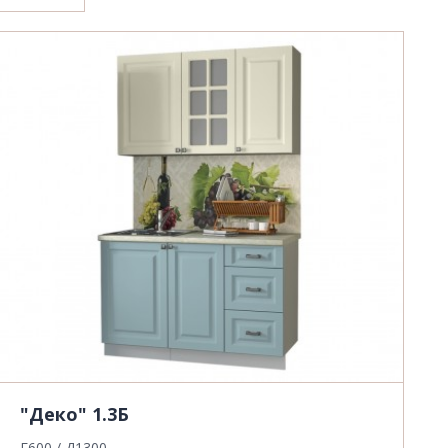
"Деко" 1.3Б
Г600 / Д1300