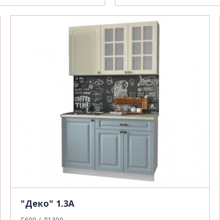
"Деко" 1.3А
Г600 / Д1300