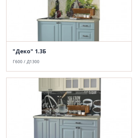
"Деко" 1.3Б
Г600 / Д1300