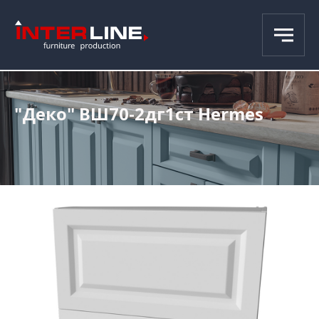
"Деко" ВШ70-2дг1ст Hermes