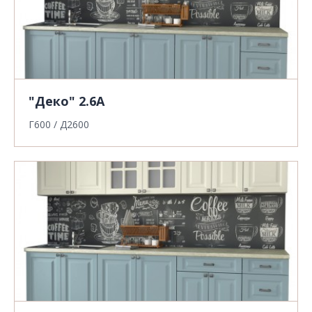
"Деко" 2.6А
Г600 / Д2600