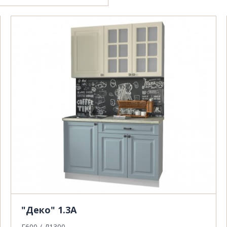
"Деко" 1.3А
Г600 / Д1300