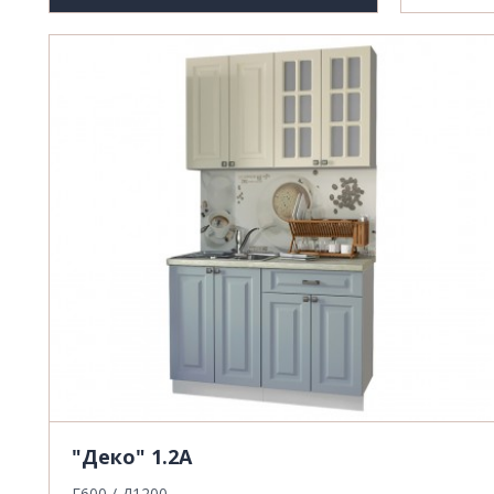
"Деко" 1.2А
Г600 / Д1200