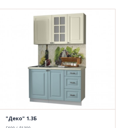
"Деко" 1.3Б
Г600 / Д1300