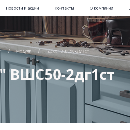
Новости и акции
Контакты
О компании
г
Модули
"Деко" ВШС50-2дг1ст
" ВШС50-2дг1ст