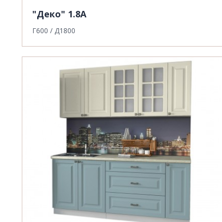
"Деко" 1.8А
Г600 / Д1800