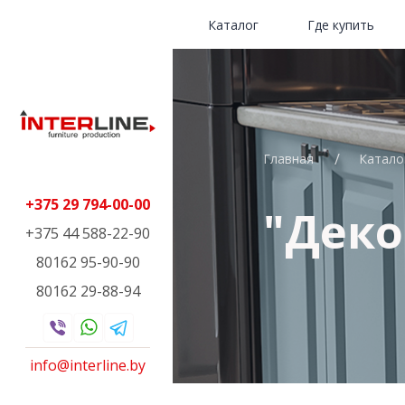
Каталог
Где купить
Главная
Катало
+375 29 794-00-00
"Деко
+375 44 588-22-90
80162 95-90-90
80162 29-88-94
info@interline.by