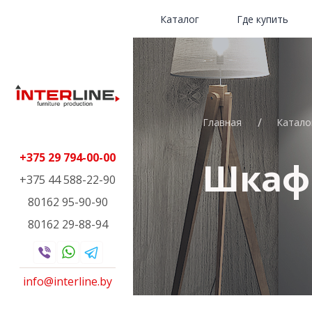
Каталог
Где купить
Главная
Катало
+375 29 794-00-00
Шкаф 
+375 44 588-22-90
80162 95-90-90
80162 29-88-94
info@interline.by