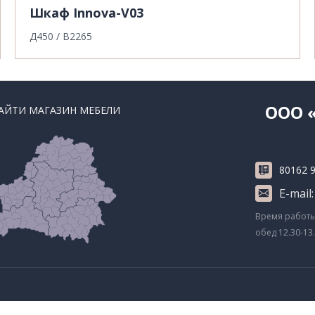
Шкаф Innova-V03
Д450 / В2265
ООО 
АЙТИ МАГАЗИН МЕБЕЛИ
80162 9
E-mail:
Время работы: 
обед 12.30-13