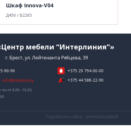
Шкаф Innova-V04
Д450 / В2265
«Центр мебели “Интерлиния”»
г. Брест, ул. Лейтенанта Рябцева, 39
5-90-90
+375 29 794-00-00
+375 44 588-22-90
info@interline.by
пн-пт 8.00 - 16.30,
.00
Разработка сайта - InternetSozdateli