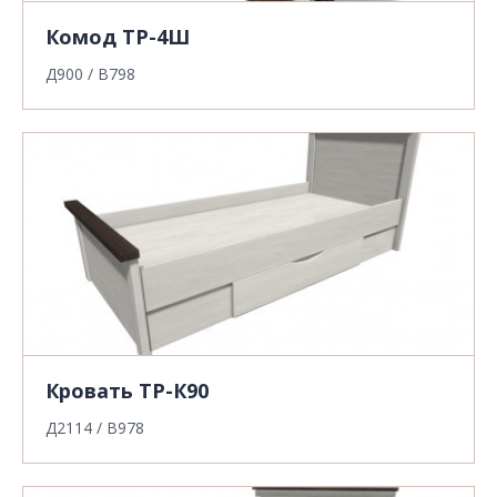
Комод ТР-4Ш
Д900 / В798
Кровать ТР-К90
Д2114 / В978