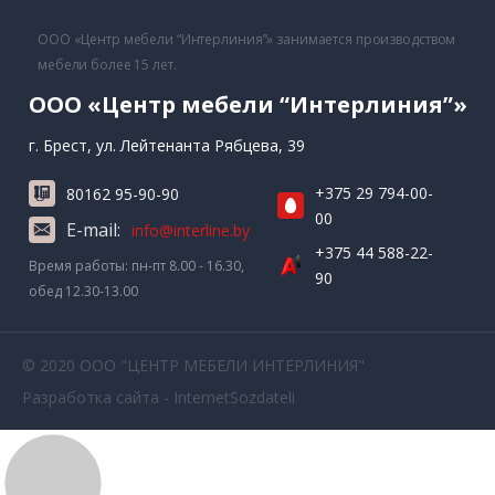
ООО «Центр мебели “Интерлиния”» занимается производством
мебели более 15 лет.
ООО «Центр мебели “Интерлиния”»
г. Брест, ул. Лейтенанта Рябцева, 39
+375 29 794-00-
80162 95-90-90
00
E-mail:
info@interline.by
+375 44 588-22-
Время работы: пн-пт 8.00 - 16.30,
90
обед 12.30-13.00
© 2020 ООО "ЦЕНТР МЕБЕЛИ ИНТЕРЛИНИЯ"
Разработка сайта - InternetSozdateli