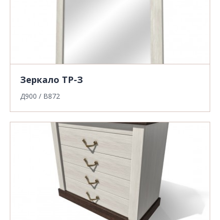
Зеркало ТР-З
Д900 / В872