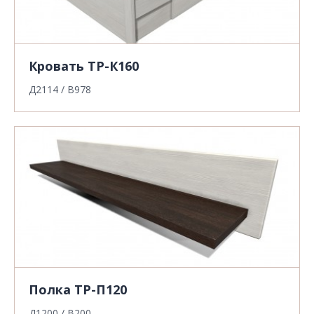
Кровать ТР-К160
Д2114 / В978
Полка ТР-П120
Д1200 / В200