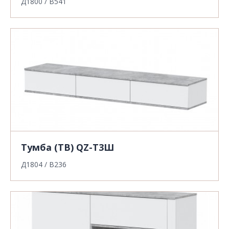
Д1800 / В541
Тумба (ТВ) QZ-Т3Ш
Д1804 / В236