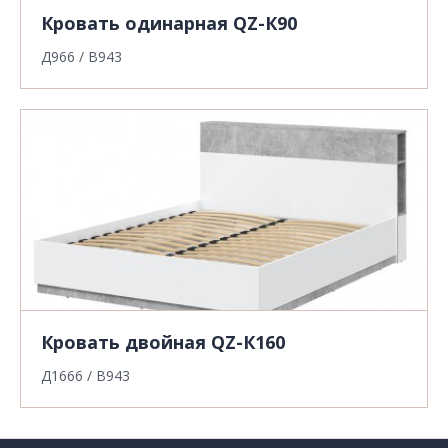
Кровать одинарная QZ-К90
Д966 / В943
Кровать двойная QZ-К160
Д1666 / В943