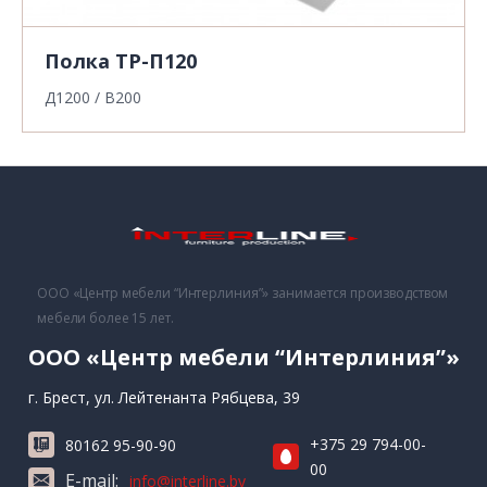
Полка ТР-П120
Д1200 / В200
ООО «Центр мебели “Интерлиния”» занимается производством
мебели более 15 лет.
ООО «Центр мебели “Интерлиния”»
г. Брест, ул. Лейтенанта Рябцева, 39
+375 29 794-00-
80162 95-90-90
00
E-mail:
info@interline.by