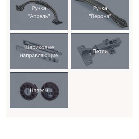
Ручка
Ручка
"Апрель"
"Верона"
Шариковые
Петли
направляющие
Навесы